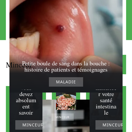
Les
effets
Découvr
secondai
ir le
Petite boule de sang dans la bouche :
Minceur
Lire la suite
res
meilleur
histoire de patients et témoignages
Gerlinéa
probioti
: ce que
que pour
MALADIE
vous
améliore
devez
r votre
absolum
santé
ent
intestina
savoir
le
MINCEUR
MINCEUR
MINCEUR
Peut-on
vraiment