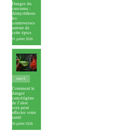
Danger du
curcuma :
démystifions
les
controverses
autour de
cette épice
31 juillet 2026
SANTÉ
Comment le
danger
cancérigène
de l’aloe
vera peut
affecter votre
santé
30 juillet 2026