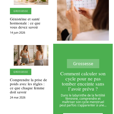
GROSSESSE
Génistéine et santé
hormonale : ce que
vous devez savoir
14 juin 2026
Grossesse
Comment calculer son
GROSSESSE
cycle pour ne pas
Comprendre la prise de
tomber enceinte sans
poids avec les règles :
l’avoir prévu ?
ce que chaque femme
doit savoir
Dans le labyrinthe de la fertilité
24 mai 2026
féminine, comprendre et
maîtriser son cycle menstruel
peut parfois s’apparenter à une
…