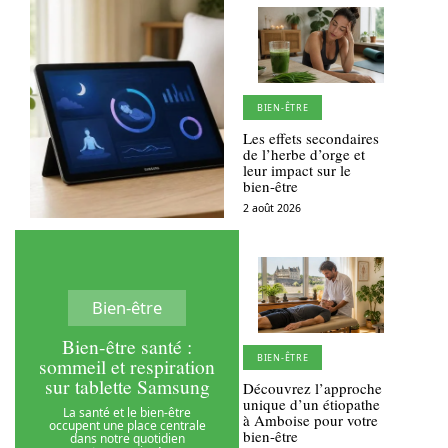
BIEN-ÊTRE
Les effets secondaires
de l’herbe d’orge et
leur impact sur le
bien-être
2 août 2026
Bien-être
Bien-être santé :
BIEN-ÊTRE
sommeil et respiration
sur tablette Samsung
Découvrez l’approche
unique d’un étiopathe
La santé et le bien-être
à Amboise pour votre
occupent une place centrale
bien-être
dans notre quotidien