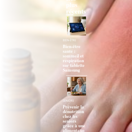
plus
récents
BIEN-ÊTRE
Bien-être
santé :
sommeil et
respiration
sur tablette
Samsung
SENIORS
Prévenir la
dénutrition
chez les
seniors
grâce à une
alimentatio