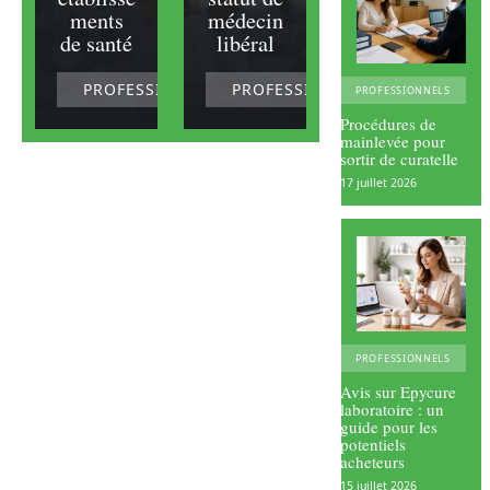
ments
médecin
de santé
libéral
PROFESSIONNELS
PROFESSIONNELS
PROFESSIONNELS
Procédures de
mainlevée pour
sortir de curatelle
17 juillet 2026
PROFESSIONNELS
Avis sur Epycure
laboratoire : un
guide pour les
potentiels
acheteurs
15 juillet 2026