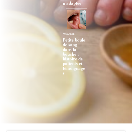
n adaptée
MALADIE
Petite boule
de sang
dans la
bouche :
histoire de
patients et
témoignage
s