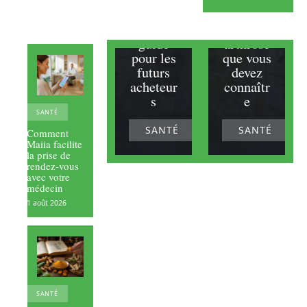
plus en
s sur le
français
boswelli
: un
a et
guide
arthrose
pour les
que vous
futurs
devez
acheteur
connaîtr
s
e
SANTÉ
SANTÉ
SANTÉ
Comment
Maiia facilite
la prise de
rendez-vous
avec votre
médecin
1 août 2026
SANTÉ