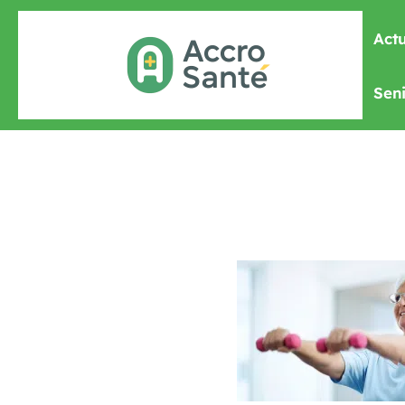
Actu
Seni