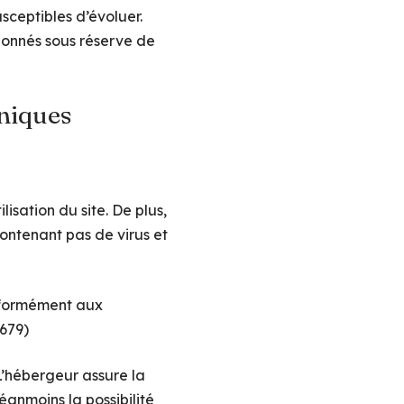
usceptibles d’évoluer.
t donnés sous réserve de
hniques
isation du site. De plus,
contenant pas de virus et
onformément aux
-679)
 L’hébergeur assure la
néanmoins la possibilité