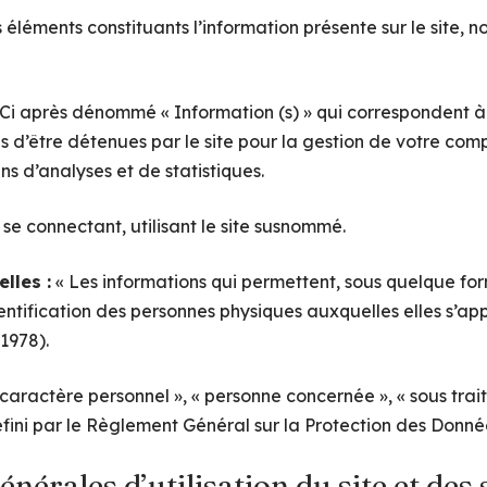
éléments constituants l’information présente sur le site, 
Ci après dénommé « Information (s) » qui correspondent à
s d’être détenues par le site pour la gestion de votre comp
ins d’analyses et de statistiques.
se connectant, utilisant le site susnommé.
lles :
« Les informations qui permettent, sous quelque for
entification des personnes physiques auxquelles elles s’appl
 1978).
aractère personnel », « personne concernée », « sous trai
défini par le Règlement Général sur la Protection des Donn
énérales d’utilisation du site et des