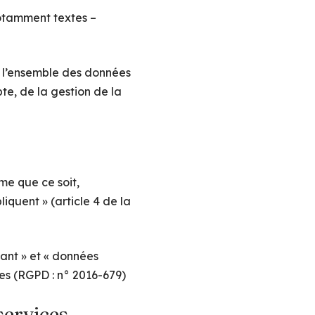
notamment textes –
 l’ensemble des données
te, de la gestion de la
me que ce soit,
iquent » (article 4 de la
tant » et « données
ées (RGPD : n° 2016-679)
 services