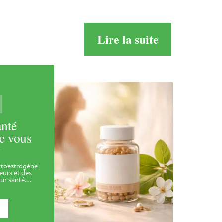
Lire la suite
anté
e vous
r
hytoestrogène
heurs et des
ur santé.
…