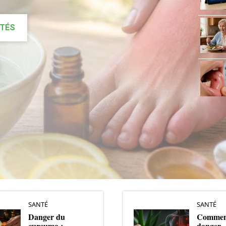
ITÉS
SANTÉ
SANTÉ
Danger du
Comment
curcuma :
danger