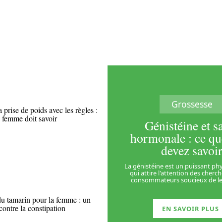
Grossesse
prise de poids avec les règles :
 femme doit savoir
Génistéine et s
hormonale : ce qu
devez savoi
La génistéine est un puissant p
qui attire l'attention des cherc
consommateurs soucieux de le
du tamarin pour la femme : un
contre la constipation
EN SAVOIR PLUS