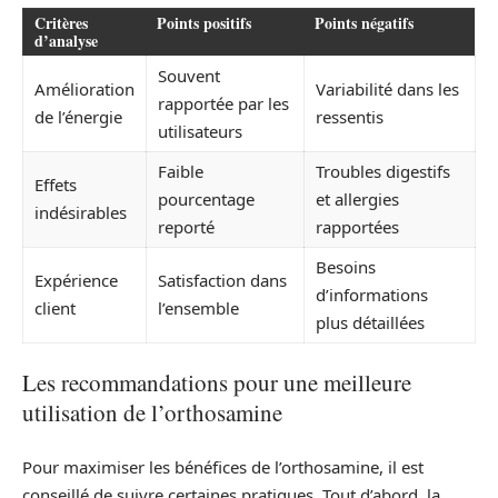
Critères
Points positifs
Points négatifs
d’analyse
Souvent
Amélioration
Variabilité dans les
rapportée par les
de l’énergie
ressentis
utilisateurs
Faible
Troubles digestifs
Effets
pourcentage
et allergies
indésirables
reporté
rapportées
Besoins
Expérience
Satisfaction dans
d’informations
client
l’ensemble
plus détaillées
Les recommandations pour une meilleure
utilisation de l’orthosamine
Pour maximiser les bénéfices de l’orthosamine, il est
conseillé de suivre certaines pratiques. Tout d’abord, la