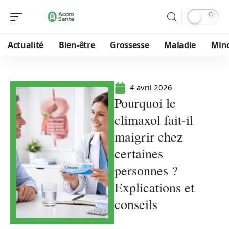
Actualité
Bien-être
Grossesse
Maladie
Min
4 avril 2026
Pourquoi le
climaxol fait-il
maigrir chez
certaines
personnes ?
Explications et
conseils