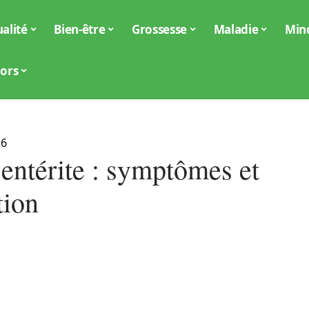
alité
Bien-être
Grossesse
Maladie
Min
iors
26
 entérite : symptômes et
tion