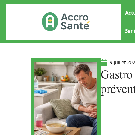
Actu
Sen
9 juillet 20
Gastro
préven