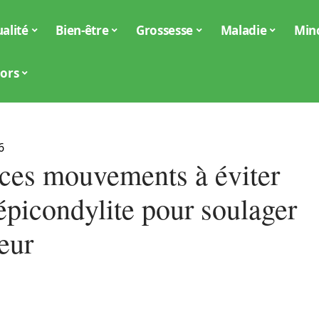
alité
Bien-être
Grossesse
Maladie
Min
iors
6
 ces mouvements à éviter
épicondylite pour soulager
eur