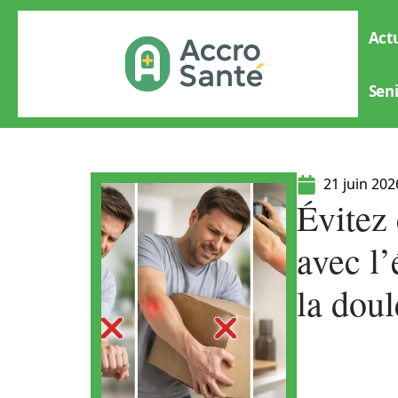
Actu
Sen
21 juin 202
Évitez
avec l’
la doul