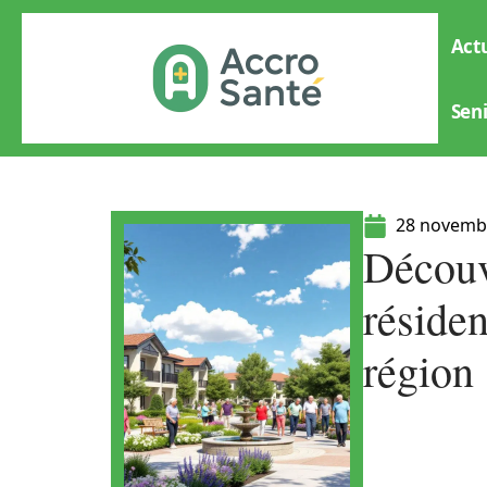
Actu
Sen
28 novemb
Découv
résiden
région