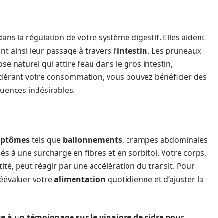
dans la régulation de votre système digestif. Elles aident
nt ainsi leur passage à travers l’
intestin
. Les pruneaux
e naturel qui attire l’eau dans le gros intestin,
odérant votre consommation, vous pouvez bénéficier des
uences indésirables.
ptômes
tels que
ballonnements
, crampes abdominales
és à une surcharge en fibres et en sorbitol. Votre corps,
tité, peut réagir par une accélération du transit. Pour
 réévaluer votre
alimentation
quotidienne et d’ajuster la
âce à un témoignage sur le vinaigre de cidre pour