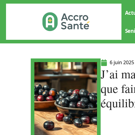
Actu
Sen
6 juin 2025
J’ai m
que fai
équilib