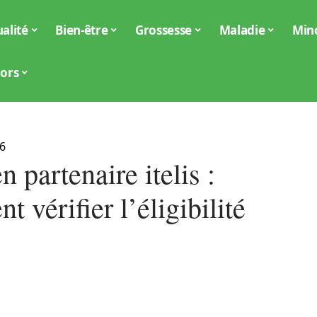
alité
Bien-être
Grossesse
Maladie
Min
iors
6
n partenaire itelis :
 vérifier l’éligibilité